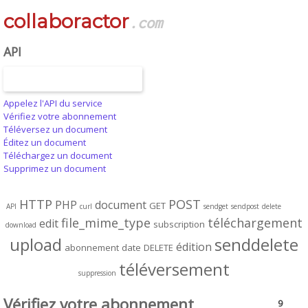
collaboractor
.com
API
Appelez l'API du service
Vérifiez votre abonnement
Téléversez un document
Éditez un document
Téléchargez un document
Supprimez un document
HTTP
POST
PHP
document
GET
API
curl
sendget
sendpost
delete
file_mime_type
téléchargement
edit
subscription
download
upload
senddelete
édition
abonnement
date
DELETE
téléversement
suppression
Vérifiez votre abonnement
9