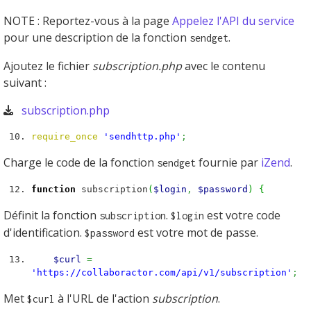
NOTE : Reportez-vous à la page
Appelez l'API du service
pour une description de la fonction
.
sendget
Ajoutez le fichier
subscription.php
avec le contenu
suivant :
subscription.php
require_once
'sendhttp.php'
;
Charge le code de la fonction
fournie par
iZend
.
sendget
function
subscription
(
$login
,
$password
)
{
Définit la fonction
.
est votre code
subscription
$login
d'identification.
est votre mot de passe.
$password
$curl
=
'https://collaboractor.com/api/v1/subscription'
;
Met
à l'URL de l'action
subscription
.
$curl