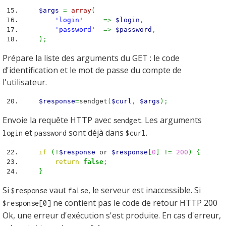
$args
=
array
(
'login'
=>
$login
,
'password'
=>
$password
,
)
;
Prépare la liste des arguments du GET : le code
d'identification et le mot de passe du compte de
l'utilisateur.
$response
=
sendget
(
$curl
,
$args
)
;
Envoie la requête HTTP avec
. Les arguments
sendget
et
sont déjà dans
.
login
password
$curl
if
(
!
$response
or
$response
[
0
]
!=
200
)
{
return
false
;
}
Si
vaut
, le serveur est inaccessible. Si
$response
false
ne contient pas le code de retour HTTP 200
$response[0]
Ok, une erreur d'exécution s'est produite. En cas d'erreur,