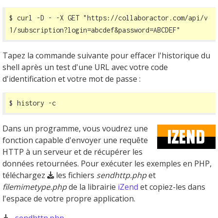
$ curl -D - -X GET 
"https://collaboractor.com/api/v
1/subscription?login=abcdef&password=ABCDEF"
Tapez la commande suivante pour effacer l'historique du
shell après un test d'une URL avec votre code
d'identification et votre mot de passe :
$ history -c
Dans un programme, vous voudrez une
fonction capable d'envoyer une requête
HTTP à un serveur et de récupérer les
données retournées. Pour exécuter les exemples en PHP,
téléchargez
les fichiers
sendhttp.php
et
filemimetype.php
de la librairie
iZend
et copiez-les dans
l'espace de votre propre application.
sendhttp.php