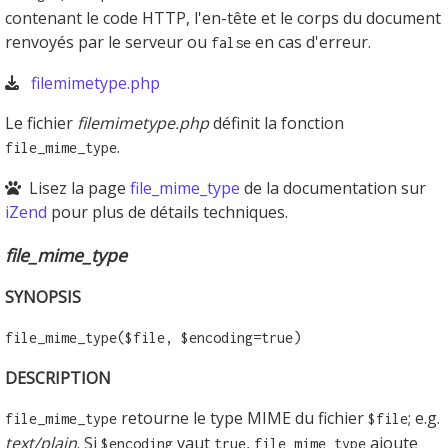
contenant le code HTTP, l'en-tête et le corps du document
renvoyés par le serveur ou
en cas d'erreur.
false
filemimetype.php
Le fichier
filemimetype.php
définit la fonction
.
file_mime_type
Lisez la page
file_mime_type
de la documentation sur
iZend
pour plus de détails techniques.
file_mime_type
SYNOPSIS
file_mime_type($file, $encoding=true)
DESCRIPTION
retourne le type MIME du fichier
; e.g.
file_mime_type
$file
text/plain
. Si
vaut
,
ajoute
$encoding
true
file_mime_type