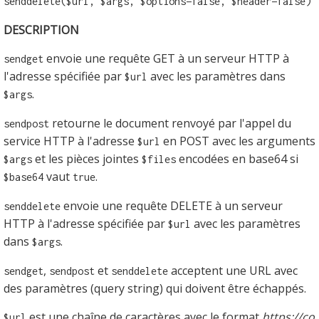
senddelete($url, $args, $options=false, $header=false)
DESCRIPTION
envoie une requête GET à un serveur HTTP à
sendget
l'adresse spécifiée par
avec les paramètres dans
$url
.
$args
retourne le document renvoyé par l'appel du
sendpost
service HTTP à l'adresse
en POST avec les arguments
$url
et les pièces jointes
encodées en base64 si
$args
$files
vaut
.
$base64
true
envoie une requête DELETE à un serveur
senddelete
HTTP à l'adresse spécifiée par
avec les paramètres
$url
dans
.
$args
,
et
acceptent une URL avec
sendget
sendpost
senddelete
des paramètres (query string) qui doivent être échappés.
est une chaîne de caractères avec le format
https://co
$url