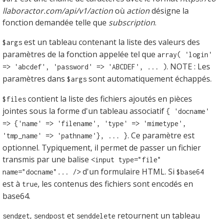
llaboractor.com/api/v1/action
où
action
désigne la
fonction demandée telle que
subscription
.
est un tableau contenant la liste des valeurs des
$args
paramètres de la fonction appelée tel que
array( 'login'
. NOTE : Les
=> 'abcdef', 'password' => 'ABCDEF', ... )
paramètres dans
sont automatiquement échappés.
$args
contient la liste des fichiers ajoutés en pièces
$files
jointes sous la forme d'un tableau associatif
{ 'docname'
=> {'name' => 'filename', 'type' => 'mimetype',
. Ce paramètre est
'tmp_name' => 'pathname'}, ... }
optionnel. Typiquement, il permet de passer un fichier
transmis par une balise
<input type="file"
d'un formulaire HTML. Si
name="docname"... />
$base64
est à
, les contenus des fichiers sont encodés en
true
base64.
,
et
retournent un tableau
sendget
sendpost
senddelete