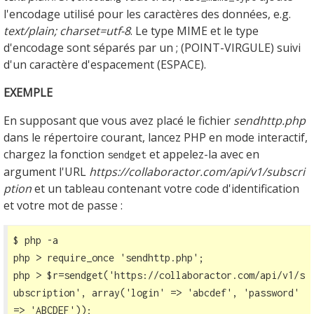
l'encodage utilisé pour les caractères des données, e.g.
text/plain; charset=utf-8
. Le type MIME et le type
d'encodage sont séparés par un ; (POINT-VIRGULE) suivi
d'un caractère d'espacement (ESPACE).
EXEMPLE
En supposant que vous avez placé le fichier
sendhttp.php
dans le répertoire courant, lancez PHP en mode interactif,
chargez la fonction
et appelez-la avec en
sendget
argument l'URL
https://collaboractor.com/api/v1/subscri
ption
et un tableau contenant votre code d'identification
et votre mot de passe :
$ php -a

php > require_once 'sendhttp.php';

php > $r=sendget(
'https://collaboractor.com/api/v1/s
ubscription'
, array('login' => 'abcdef', 'password' 
=> 'ABCDEF'));
