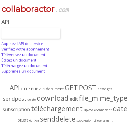
collaboractor
.com
API
Appelez l'API du service
Vérifiez votre abonnement
Téléversez un document
Éditez un document
Téléchargez un document
Supprimez un document
API
GET
POST
HTTP
PHP
document
sendget
curl
download
file_mime_type
sendpost
edit
delete
téléchargement
date
subscription
upload
abonnement
senddelete
DELETE
édition
suppression
téléversement