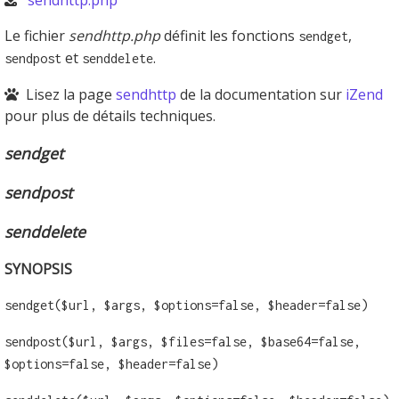
Le fichier
sendhttp.php
définit les fonctions
,
sendget
et
.
sendpost
senddelete
Lisez la page
sendhttp
de la documentation sur
iZend
pour plus de détails techniques.
sendget
sendpost
senddelete
SYNOPSIS
sendget($url, $args, $options=false, $header=false)
sendpost($url, $args, $files=false, $base64=false,
$options=false, $header=false)