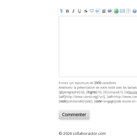
Entrez un maximum de
2000
caractères.
Améliorez la présentation de votre texte avec les balise
[
p
]paragraphe[/p], [
b
]
gras
[/b], [
i
]
italique
[/i], [
u
]
souli
[
url
]http://www.izend.org[/url], [
url
=http://www.izend
[
code
]commande[/code], [
code
=langage]code source en c,
© 2026 collaboractor.com