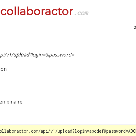
collaboractor
.com
2
pi/v1/
upload
?login=&password=
ion.
n binaire.
ollaboractor.com/api/v1/upload?login=abcdef&password=ABC