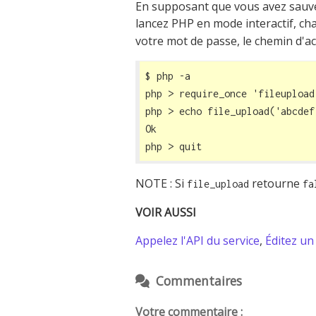
En supposant que vous avez sauvé 
lancez PHP en mode interactif, ch
votre mot de passe, le chemin d'acc
$ php -a

php > require_once 'fileupload.
php > echo file_upload('abcdef
Ok

php > quit
NOTE : Si
retourne
file_upload
fa
VOIR AUSSI
Appelez l'API du service
,
Éditez u
Commentaires
Votre commentaire :