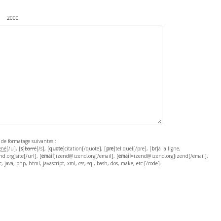
2000
s de formatage suivantes :
gné
[/u], [
s
]
barré
[/s], [
quote
]citation[/quote], [
pre
]tel quel[/pre], [
br
]à la ligne,
.org]site[/url], [
email
]izend@izend.org[/email], [
email
=izend@izend.org]izend[/email],
 java, php, html, javascript, xml, css, sql, bash, dos, make, etc.[/code].