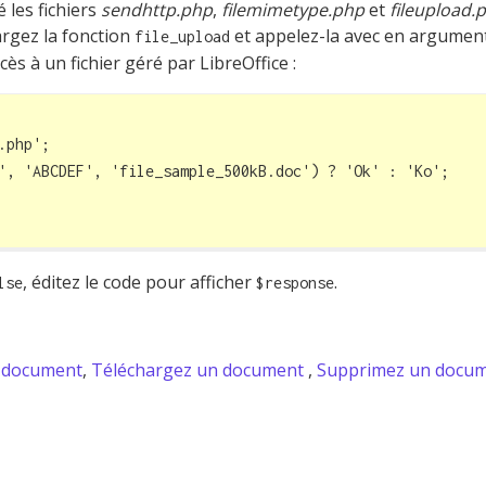
les fichiers
sendhttp.php
,
filemimetype.php
et
fileupload.
argez la fonction
et appelez-la avec en arguments
file_upload
ès à un fichier géré par LibreOffice :
php';

', 'ABCDEF', 'file_sample_500kB.doc') ? 'Ok' : 'Ko';

, éditez le code pour afficher
.
lse
$response
n document
,
Téléchargez un document
,
Supprimez un docu