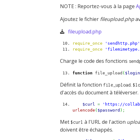
NOTE : Reportez-vous à la page
A
Ajoutez le fichier
fileupload.php
av
fileupload.php
require_once
'sendhttp.php'
require_once
'filemimetype.
Charge le code des fonctions
send
function
file_upload
(
$login
Définit la fonction
.
file_upload
$l
d'accès du document à téléverser.
$curl
=
'https://collab
urlencode
(
$password
)
;
Met
à l'URL de l'action
uplo
$curl
doivent être échappés.