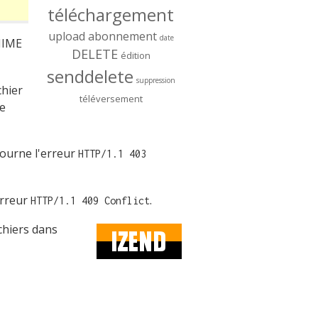
téléchargement
upload
abonnement
date
MIME
DELETE
édition
senddelete
suppression
chier
téléversement
ne
etourne l'erreur
HTTP/1.1 403
erreur
.
HTTP/1.1 409 Conflict
ichiers dans