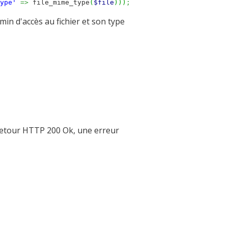
ype'
=>
file_mime_type
(
$file
)
)
)
;
min d'accès au fichier et son type
retour HTTP 200 Ok, une erreur