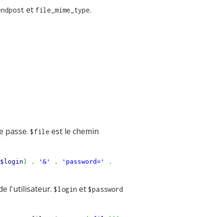
et
.
endpost
file_mime_type
e passe.
est le chemin
$file
$login
)
.
'&'
.
'password='
.
e l'utilisateur.
et
$login
$password