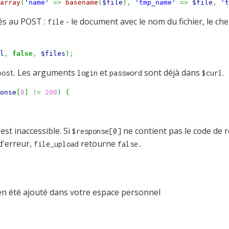
array
(
'name'
=>
basename
(
$file
)
,
'tmp_name'
=>
$file
,
't
hés au POST :
- le document avec le nom du fichier, le che
file
l
,
false
,
$files
)
;
. Les arguments
et
sont déjà dans
.
post
login
password
$curl
onse
[
0
]
!=
200
)
{
 est inaccessible. Si
ne contient pas le code de 
$response[0]
 d'erreur,
retourne
file_upload
false.
en été ajouté dans votre espace personnel