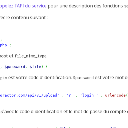
ppelez l'API du service
pour une description des fonctions
s
ec le contenu suivant :
;
php'
;
et
.
post
file_mime_type
,
$password
,
$file
)
{
est votre code d'identification.
est votre mot d
ogin
$password
oractor.com/api/v1/upload'
.
'?'
.
'login='
.
urlencode
(
ad
avec le code d'identification et le mot de passe du compte d