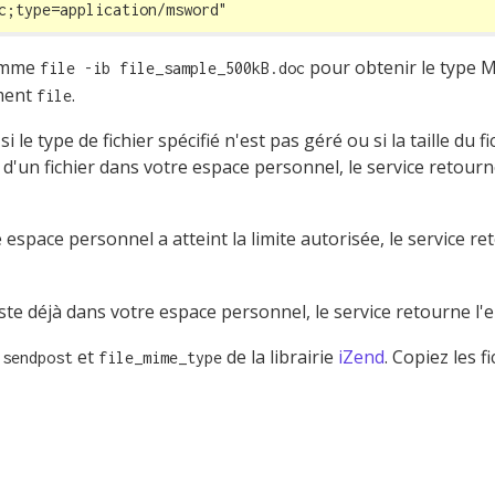
c;type=application/msword"
comme
pour obtenir le type 
file -ib file_sample_500kB.doc
ument
.
file
si le type de fichier spécifié n'est pas géré ou si la taille du fi
e d'un fichier dans votre espace personnel, le service retour
 espace personnel a atteint la limite autorisée, le service r
ste déjà dans votre espace personnel, le service retourne l'
s
et
de la librairie
iZend
. Copiez les f
sendpost
file_mime_type