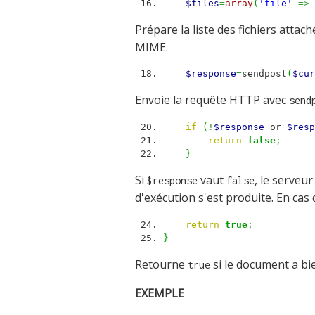
$files
=
array
(
'file'
=>
Prépare la liste des fichiers attac
MIME.
$response
=
sendpost
(
$cur
Envoie la requête HTTP avec
send
if
(
!
$response
or
$resp
return
false
;
}
Si
vaut
, le serveur
$response
false
d'exécution s'est produite. En cas
return
true
;
}
Retourne
si le document a bi
true
EXEMPLE